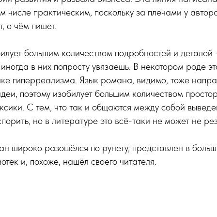
ом числе практическим, поскольку за плечами у автор
т, о чём пишет.
илует большим количеством подробностей и деталей 
иногда в них попросту увязаешь. В некотором роде эт
ике гиперреализма. Язык романа, видимо, тоже напр
деи, поэтому изобилует большим количеством просто
сики. С тем, что так и общаются между собой вывед
порить, но в литературе это всё-таки не может не рез
ан широко разошёлся по рунету, представлен в боль
отек и, похоже, нашёл своего читателя.