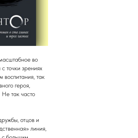
масштабное во
и с точки зрениях
 воспитания, так
ного героя,
 Не так часто
ружбы, отцов и
дственная» линия,
а с большим