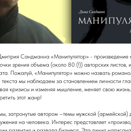
митрия Сандманна «Манипулятор» - произведение 
точки зрения объема (около 80 (!)) авторских листов, 
ата. Пожалуй, «Манипулятор» можно назвать романом
 текста мы наблюдаем за становлением личности глав
вая кризисы и изменяя мышление, меняет свою жизнь.
ретить этот жанр!
ы, затронутые автором –темы мужской (армейской) д
ружения на человека. Интерес представляет «произво
ии развития и развала бизнеса. Эта линия написан