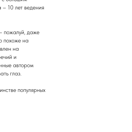
а – 10 лет ведения
– пожалуй, даже
о похоже на
авлен на
речий и
енные автором
ать глаз.
шинстве популярных