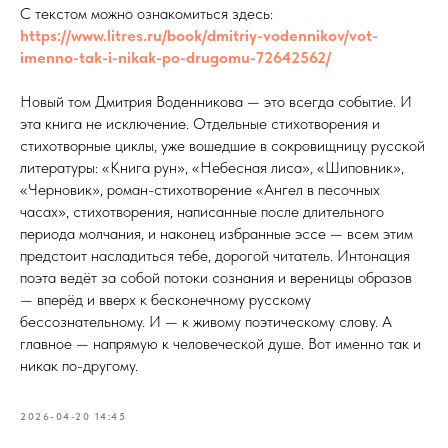
С текстом можно ознакомиться здесь:
https://www.litres.ru/book/dmitriy-vodennikov/vot-
imenno-tak-i-nikak-po-drugomu-72642562/
Новый том Дмитрия Воденникова — это всегда событие. И
эта книга не исключение. Отдельные стихотворения и
стихотворные циклы, уже вошедшие в сокровищницу русской
литературы: «Книга рун», «Небесная лиса», «Шиповник»,
«Черновик», роман-стихотворение «Ангел в песочных
часах», стихотворения, написанные после длительного
периода молчания, и наконец избранные эссе — всем этим
предстоит насладиться тебе, дорогой читатель. Интонация
поэта ведёт за собой потоки сознания и вереницы образов
— вперёд и вверх к бесконечному русскому
бессознательному. И — к живому поэтическому слову. А
главное — напрямую к человеческой душе. Вот именно так и
никак по-другому.
2026-04-20 14:45